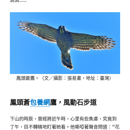
滴滴……
鳳頭蒼鷹。（文／攝影：張易書，地址：臺灣）
鳳頭蒼
包養網
鷹，風動石步道
下山的時辰，曾經將近午時，心里有些焦慮，究竟到
了午，目不轉睛地盯著她看。他嘶啞著聲音問道：“花