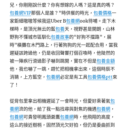
兒，你剛剛說什麼？你有想嫁的人嗎？這是真的嗎？
包養網VIP
那個人是誰？”時供餐的時光，
包養價格
一
家鉅細嗷嗷等候我這Uber B
包養網
ook待哺。走下木
梯時，是頂光無云的藍
包養
天，視野甚是開朗，山林
野狗不懂城市區馴化
包養故事
的“好狗不擋路”，展
時”橫攤在木門路上，行著狗狗的光一起配合用，當我
遲疑該跨過他，仍是收回聲響打個召喚時，他陡然的
被一陣疾行滑過影子嚇到跳開，實在不但是
包養金額
他，我也嚇了一跳，趕忙把相機拿出來，這個時辰不
消猜，上方藍空，
包養網
必定是有工具
包養價格ptt
來
了！
從背包里拿出相機遲延了一會時光，但愛好乘著氣
包
養網
流的他，給了我一點找尋與對焦的機遇
包養網
，
包養網
可貴發明鳳頭蒼鷹
包養網
時，他飛翔的高度，
這么的接近樹梢，固然頂光欠好拍，但仍是委曲抓到