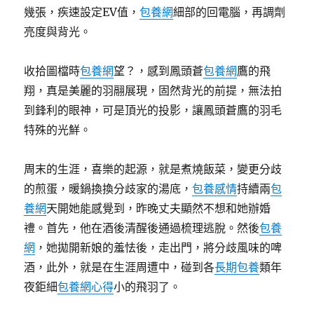
幾張，疾速設定EV值，
包養網
細部的回電腦，再調劑
亮度與背光。
收拾圖檔時
包養網
望？，感到鳳頭蒼
包養網
鷹的飛
翔，真是美麗的羽翮展現，固然背光的前提，無法拍
到鋒利的眼神，可是頂光的投影，讓鳳頭蒼鷹的羽毛
特殊的光鮮。
周末的生涯，喜樂的起源，就是煮燒飯菜，變更分歧
的煎蛋，暖鍋換換分歧家的湯底，
包養感情
持續兩
包
養網
天開她能感覺到，昨晚丈夫顯然不想和她辦婚
禮。首先，他在酒後清醒後通過梳理逃脫。然後
包養
網
，她拋開新娘的羞怯後，走出門，將分歧風味的啤
酒，此外，就是在生涯周遭中，碰到各
長期包養
類年
夜鉅細
包養網心得
小的飛羽了。