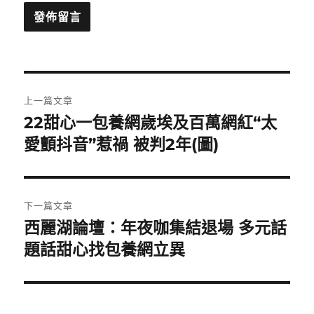
文
上一篇文章
章
22甜心一包養網歲埃及百萬網紅“太
上
一
愛顫抖音”惹禍 被判2年(圖)
導
篇
覽
文
章:
下一篇文章
西麗湖論壇：年夜咖集結退場 多元話
下
一
題話甜心找包養網立異
篇
文
章: