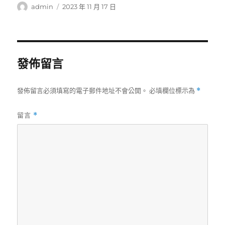
作
發
admin
2023 年 11 月 17 日
者
佈
日
期:
發佈留言
發佈留言必須填寫的電子郵件地址不會公開。
必填欄位標示為
*
留言
*