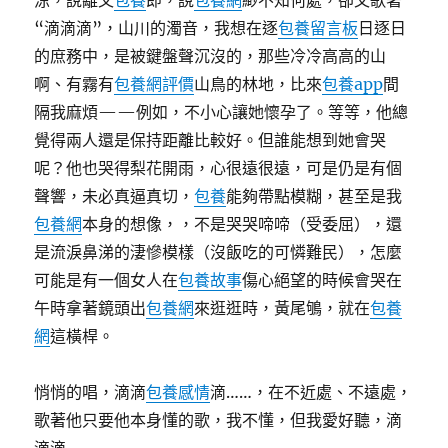
涼，說離又
包養
即，說
包養網
緲不知何處，卻又歌著
“滴滴滴”，山川的濁音，我想在逐
包養留言板
日逐日
的庶務中，是被鍵盤聲沉沒的，那些冷冷高高的山
啊、有霧有
包養網評價
山鳥的林地，比來
包養app
間
隔我麻煩——例如，不小心讓她懷孕了。等等，他總
覺得兩人還是保持距離比較好。但誰能想到她會哭
呢？他也哭得梨花開雨，心很遠很遠，可是仍是有個
聲響，未必真逼真切，
包養
能夠帶點模糊，甚至是我
包養網
本身的想像，，不是哭哭啼啼（受委屈），還
是流淚鼻涕的淒慘模樣（沒飯吃的可憐難民），怎麼
可能是有一個女人在
包養故事
傷心絕望的時候會哭在
午時拿著鏡頭出
包養網
來逛逛時，黃尾鴝，就在
包養
網
這橫桿。
悄悄的唱，滴滴
包養感情
滴……，在不近處、不遠處，
歌著他只要他本身懂的歌，我不懂，但我愛好聽，滴