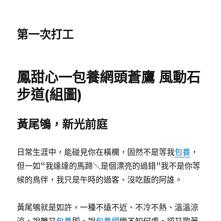
第一次打工
鳳甜心一包養網頭蒼鷹 風動石
步道(組圖)
黃尾鴝，新光前庭
日常生涯中，能碰見你在橫欄，固然不是等我
包養
，
但一如“我達達的馬蹄＼是個漂亮的過錯”我不是你等
候的鳥伴，我只是午時的過客、沒吃飯的阿誰。
黃尾鴝就是如許，一種不遠不近、不冷不熱、溫溫涼