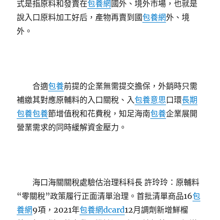
式是指原料和發賣在
包養網
國外、境外市場，也就是
說入口原料加工好后，產物再賣到國
包養網
外、境
外。
合適
包養
前提的企業無需提交擔保，外銷時只需
補繳其對應原輔料的入口關稅、入
包養意思
口環
長期
包養
包養
節增值稅和花費稅，知足海南
包養
企業展開
營業需求的同時緩解資金壓力。
海口海關關稅處驗估治理科科長 許玲玲：原輔料
“零關稅”政策履行正面清單治理。首批清單商品16
包
養網
9項，2021年
包養網dcard
12月調劑新增鮮榴