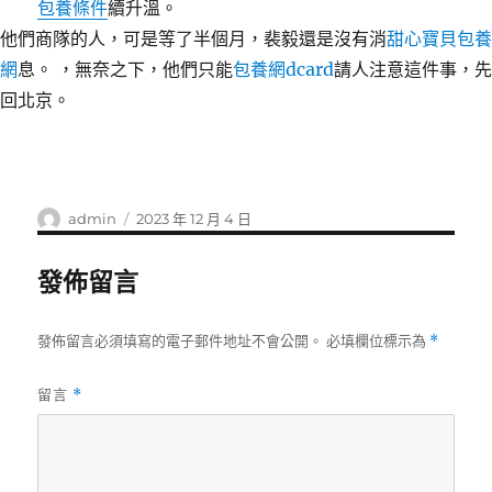
包養條件
續升溫。
他們商隊的人，可是等了半個月，裴毅還是沒有消
甜心寶貝包養
網
息。 ，無奈之下，他們只能
包養網dcard
請人注意這件事，先
回北京。
作
發
admin
2023 年 12 月 4 日
者
佈
日
發佈留言
期:
發佈留言必須填寫的電子郵件地址不會公開。
必填欄位標示為
*
留言
*