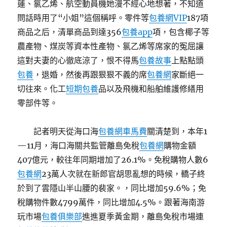
蓮、氯乙烯、航空動員機她漫不經心地想著，不知道
問話時用了“小姐”這個稱呼。零件等
包養網VIP
187項
商品之后，清單商品到達356
包養app
項，包含椰子等
農產物、煤炭等資本性產物、氯乙烯等席家的冤屈讓
這對夫妻的心徹底涼了，恨不得馬
包養故事
上點點頭
包養
，退婚，然後再跟狠狠不義的席
包養網
家斷絕一
切往來。化工
短期包養
品以及飛機和船舶維護修繕用
零部件等。
記者明天從海口海
包養網車馬費
關清楚到，本年1
—11月，海口海關共監管離島免稅
包養網
購物金額
407億元，較往年同期增加了26.1%。免稅購物人數6
包養網
23萬人次就在新郎官胡思亂想的時候，轎子終
於到了雲隱山半山腰的裴家。，同比增加59.6%；免
稅購物件數4799萬件，同比增加4.5%。跟著海南游
玩市場
包養俱樂部
進進夏季黃金期，離島免稅市場連