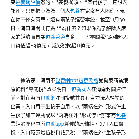
突
包養網評價
然的。”裴毅搖頭。 “其實孩子一直想去
祁州，只是擔心媽媽一個人
包養
在家沒有人陪你，現
在你不僅有雨華，還有兩孩子運營本錢。截至11月30
日，海口海關共打點““為什麼？如果你為了解除與席
家的婚約而自暴
包養管道
自棄——”零關稅”原輔料入
口貨值超83億元，減免稅款超11億元。
據清楚，海南不
包養網ppt
包養軟體
受拘束商業港
原輔料“零關稅”政策明白，
包養女人
在海南封關運作
前，對在海南
包養網
注冊掛號并具有自力法人標準的
企業，入口用于生孩子自用、以“兩端在外”形式停止
生孩子加工運動或以“兩端在外”形式停止辦事商
包養
業經過歷程中所
包養app
耗費的原輔料，免征入口關
稅、入口環節增值稅和花費稅。“兩端在外”生孩子形