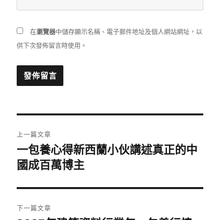
在
瀏覽器
中儲存顯示名稱、電子郵件地址及個人網站網址，以
供下次發佈留言時使用。
文
上一篇文章
章
一包養心得新西蘭小伙講述真正的中
上
一
國成百萬博主
導
篇
覽
文
章:
下一篇文章