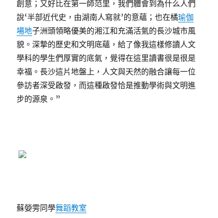
創意；又好比在第一師范里，我們體會到為什么人們
說‘半部近代史，由湖南人寫就’的意蘊；也在橘
瑜伽
場地
子洲頭領略優美的湘江和充滿活氣的長沙城市風
貌。深摯的歷史和文明底蘊，給了像我這樣修讀人文
學科的學生們厚實的底氣，覺得在這里讀書很是很是
幸福。長沙這片地盤上，人文與天然的融合讓每一位
參訪者深受啟發，而這種啟發恰是推動學術與文明進
步的源泉。”
蘇嫈雱同學
舞蹈教室