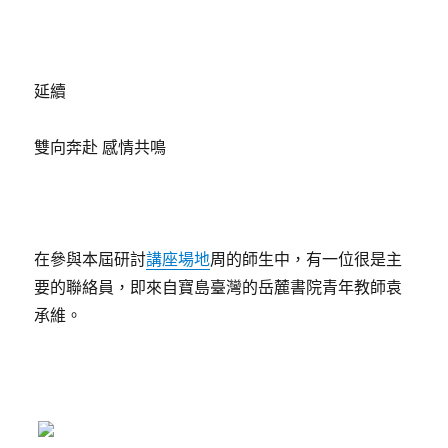
延續
雙向奔赴 感情共鳴
在參與本屆研討
講座場地
周的師生中，有一位很是主
要的聯絡員，即來自寶島臺灣的岳麓書院青年教師袁
承維。