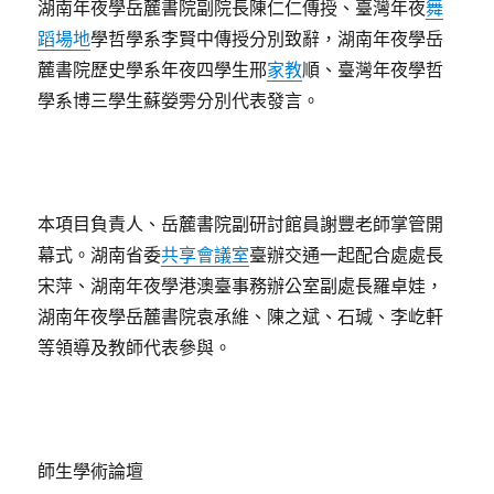
湖南年夜學岳麓書院副院長陳仁仁傳授、臺灣年夜
舞
蹈場地
學哲學系李賢中傳授分別致辭，湖南年夜學岳
麓書院歷史學系年夜四學生邢
家教
順、臺灣年夜學哲
學系博三學生蘇嫈雱分別代表發言。
本項目負責人、岳麓書院副研討館員謝豐老師掌管開
幕式。湖南省委
共享會議室
臺辦交通一起配合處處長
宋萍、湖南年夜學港澳臺事務辦公室副處長羅卓娃，
湖南年夜學岳麓書院袁承維、陳之斌、石瑊、李屹軒
等領導及教師代表參與。
師生學術論壇