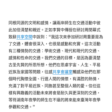
同根同源的文明和感情，讓兩岸師生在交通活動中彼
此加倍清楚和親近。正如李賢中傳授在研討周閉幕式
致辭
共享空間
中說到：“我這次來參加研討周重要是為
了交通，體會很深入，也很是感動和充實。這次活動
有三種情勢的交通：學術交通、現代和現代的交通、
感情和性命的交通。我們交通的目標，是因為要清楚
古圣先賢的所思所想，他們在思慮宇宙、人生、平易
近族及家國等問題，往感
共享會議室
觸感染他們在那
個時代胸懷全國、行道人間的情懷，有滿腔的熱情，
充滿了對平易近族、同胞甚至整個人類的愛。信任這
樣有興趣義的活動未來將會是耐久與更深刻的交通，
等待湖南年夜學的師生在不遠的將來能來臺灣年夜學
參觀和交通。”