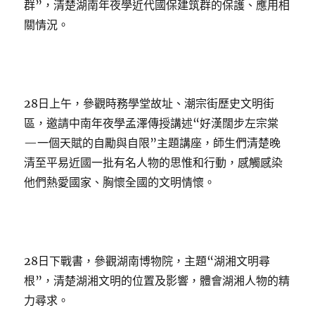
群”，清楚湖南年夜學近代國保建筑群的保護、應用相
關情況。
28日上午，參觀時務學堂故址、潮宗街歷史文明街
區，邀請中南年夜學孟澤傳授講述“好漢闊步左宗棠
—一個天賦的自勵與自限”主題講座，師生們清楚晚
清至平易近國一批有名人物的思惟和行動，感觸感染
他們熱愛國家、胸懷全國的文明情懷。
28日下戰書，參觀湖南博物院，主題“湖湘文明尋
根”，清楚湖湘文明的位置及影響，體會湖湘人物的精
力尋求。