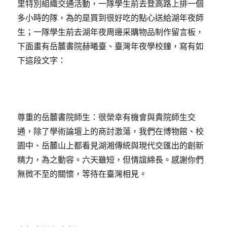
里特別組織交通活動，一隊學生前去登高路上排一個
多小時的隊，為的是買到很好吃的點心送給湖年夜師
生；一隊學生前去湖年夜周邊采購物品制作留言板，
下面畫有岳麓書院赫曦臺、臺灣年夜學校鐘，寫有如
下這段文字：
尊重的岳麓書院師生：很榮幸有機會與貴院師生交
通，除了學術論壇上的商討激蕩，我們在博物館、校
園中、岳麓山上都看見湖湘傳統與現代交匯出的創新
精力，為之動容。六天雖短，但情誼綿長。感謝你們
無微不至的關懷，等待在臺灣相見。