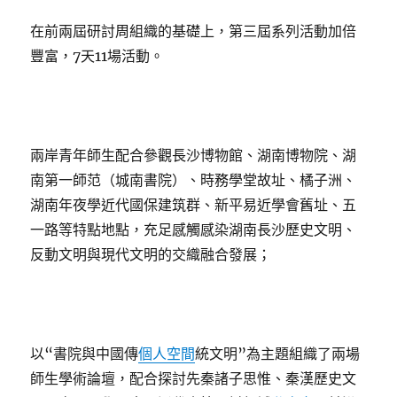
在前兩屆研討周組織的基礎上，第三屆系列活動加倍
豐富，7天11場活動。
兩岸青年師生配合參觀長沙博物館、湖南博物院、湖
南第一師范（城南書院）、時務學堂故址、橘子洲、
湖南年夜學近代國保建筑群、新平易近學會舊址、五
一路等特點地點，充足感觸感染湖南長沙歷史文明、
反動文明與現代文明的交織融合發展；
以“書院與中國傳
個人空間
統文明”為主題組織了兩場
師生學術論壇，配合探討先秦諸子思惟、秦漢歷史文