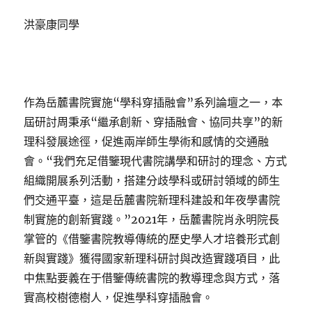
洪豪康同學
作為岳麓書院實施“學科穿插融會”系列論壇之一，本
屆研討周秉承“繼承創新、穿插融會、協同共享”的新
理科發展途徑，促進兩岸師生學術和感情的交通融
會。“我們充足借鑒現代書院講學和研討的理念、方式
組織開展系列活動，搭建分歧學科或研討領域的師生
們交通平臺，這是岳麓書院新理科建設和年夜學書院
制實施的創新實踐。”2021年，岳麓書院肖永明院長
掌管的《借鑒書院教導傳統的歷史學人才培養形式創
新與實踐》獲得國家新理科研討與改造實踐項目，此
中焦點要義在于借鑒傳統書院的教導理念與方式，落
實高校樹德樹人，促進學科穿插融會。