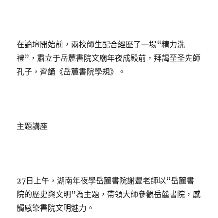
在論壇開始前，兩校師生配合經歷了一場“精力洗
禮”，肅立于岳麓書院文廟年夜成殿前，拜謁至圣先師
孔子，齊誦《岳麓書院學規》。
主題講座
27日上午，湖南年夜學岳麓書院謝豐老師以“岳麓書
院的歷史與文明”為主題，帶領大師參觀岳麓書院，感
觸感染書院文明魅力。