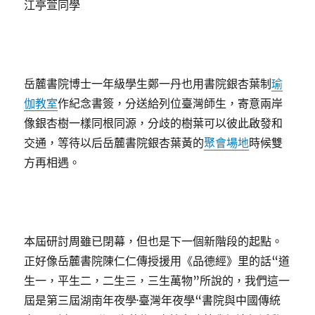
江亭萱同學
岳麓書院博士一年級學生鄭一丹也用書院銀杏葉制
瑜
伽教室
作紀念書簽，分送給列位臺灣師生，寄意兩岸
像銀杏樹一樣同根同源，分歧的樹葉可以彼此啟發和
交通，等待以后岳麓書院銀杏葉黃的
聚會場地
時候雙
方再相遇。
本屆研討周雖已閉幕，但也是下一個新階段的起點。
正好像岳麓書院陳仁仁傳授援用《品德經》里的話“道
生一，平生二，二生三，三生萬物”所說的，我們這一
屆是第三屆湖南年夜學·臺灣年夜學“書院與中國傳統