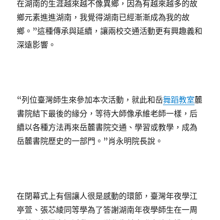
在湖南的生涯越來越不像異鄉，因為有越來越多的故
鄉元素進進湖南，我覺得湖南已經漸漸成為我的故
鄉。”這種傳承與延續，讓兩校交通活動更有興趣義和
深遠影響。
“列位臺灣師生來參加本次活動，就此和岳
舞蹈教室
麓
書院結下最後的緣分，等待大師像承維老師一樣，后
續以各種方法再來岳麓書院交通、學習或教學，成為
岳麓書院歷史的一部門。”肖永明院長說。
在閉幕式上有個讓人很是感動的環節，臺灣年夜學江
亭萱、張芯綾同等學為了答謝湖南年夜學師生在一周