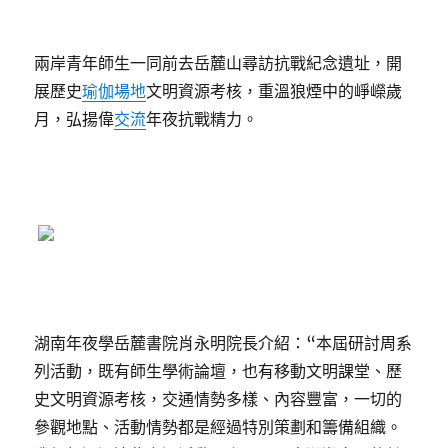
兩岸青年師生一同前去岳麓山尋訪抗戰紀念遺址，開
展歷史
瑜伽場地
文明資源考核，重溫狼煙中的崢嶸歲
月，弘揚偉
交流
年夜抗戰精力。
湖南年夜學岳麓書院肖永明院長介紹：“本屆研討周系
列活動，既有師生學術論壇，也有移動文明課堂、歷
史文明資源考核，交通情勢多樣、內容豐富，一切的
參觀地點、活動情勢都是經過特別策劃和籌備組織。