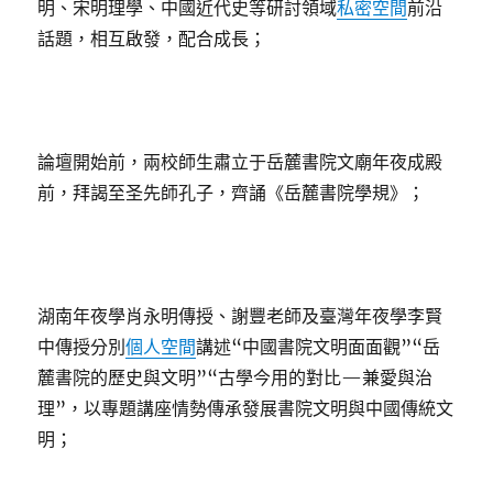
明、宋明理學、中國近代史等研討領域
私密空間
前沿
話題，相互啟發，配合成長；
論壇開始前，兩校師生肅立于岳麓書院文廟年夜成殿
前，拜謁至圣先師孔子，齊誦《岳麓書院學規》；
湖南年夜學肖永明傳授、謝豐老師及臺灣年夜學李賢
中傳授分別
個人空間
講述“中國書院文明面面觀”“岳
麓書院的歷史與文明”“古學今用的對比—兼愛與治
理”，以專題講座情勢傳承發展書院文明與中國傳統文
明；