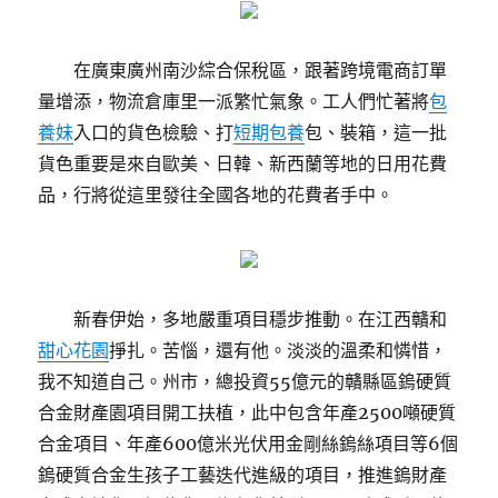
在廣東廣州南沙綜合保稅區，跟著跨境電商訂單
量增添，物流倉庫里一派繁忙氣象。工人們忙著將
包
養妹
入口的貨色檢驗、打
短期包養
包、裝箱，這一批
貨色重要是來自歐美、日韓、新西蘭等地的日用花費
品，行將從這里發往全國各地的花費者手中。
新春伊始，多地嚴重項目穩步推動。在江西贛和
甜心花園
掙扎。苦惱，還有他。淡淡的溫柔和憐惜，
我不知道自己。州市，總投資55億元的贛縣區鎢硬質
合金財產園項目開工扶植，此中包含年產2500噸硬質
合金項目、年產600億米光伏用金剛絲鎢絲項目等6個
鎢硬質合金生孩子工藝迭代進級的項目，推進鎢財產