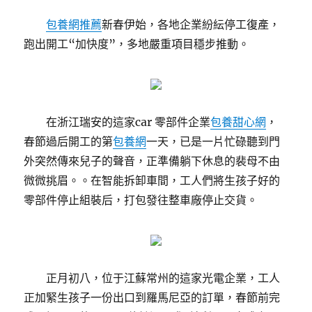
包養網推薦
新春伊始，各地企業紛紜停工復產，
跑出開工“加快度”，多地嚴重項目穩步推動。
在浙江瑞安的這家car 零部件企業
包養甜心網
，
春節過后開工的第
包養網
一天，已是一片忙碌聽到門
外突然傳來兒子的聲音，正準備躺下休息的裴母不由
微微挑眉。。在智能拆卸車間，工人們將生孩子好的
零部件停止組裝后，打包發往整車廠停止交貨。
正月初八，位于江蘇常州的這家光電企業，工人
正加緊生孩子一份出口到羅馬尼亞的訂單，春節前完