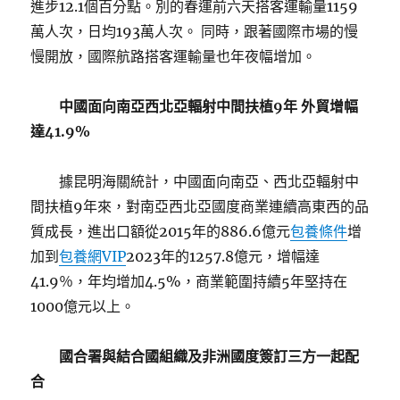
進步12.1個百分點。別的春運前六天搭客運輸量1159
萬人次，日均193萬人次。 同時，跟著國際市場的慢
慢開放，國際航路搭客運輸量也年夜幅增加。
中國面向南亞西北亞輻射中間扶植9年 外貿增幅
達41.9%
據昆明海關統計，中國面向南亞、西北亞輻射中
間扶植9年來，對南亞西北亞國度商業連續高東西的品
質成長，進出口額從2015年的886.6億元
包養條件
增
加到
包養網VIP
2023年的1257.8億元，增幅達
41.9％，年均增加4.5%，商業範圍持續5年堅持在
1000億元以上。
國合署與結合國組織及非洲國度簽訂三方一起配
合