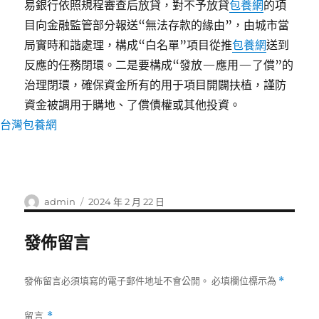
易銀行依照規程審查后放貸，對不予放貸
包養網
的項
目向金融監管部分報送“無法存款的緣由”，由城市當
局實時和諧處理，構成“白名單”項目從推
包養網
送到
反應的任務閉環。二是要構成“發放—應用—了償”的
治理閉環，確保資金所有的用于項目開闢扶植，謹防
資金被調用于購地、了償債權或其他投資。
台灣包養網
作
發
admin
2024 年 2 月 22 日
者
佈
日
發佈留言
期:
發佈留言必須填寫的電子郵件地址不會公開。
必填欄位標示為
*
留言
*