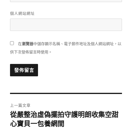
個人網站網址
在
瀏覽器
中儲存顯示名稱、電子郵件地址及個人網站網址，以
供下次發佈留言時使用。
文
上一篇文章
章
從嚴整治虛偽擺拍守護明朗收集空甜
上
一
心寶貝一包養網間
導
篇