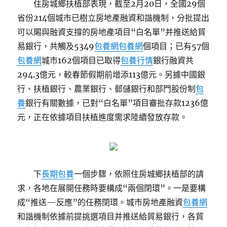
住房城鄉扶植部表現，截至2月20日，全國29個
省份214個城市已樹立房地產融資和諧機制，分批提出
可以賜與融資支撐的房地產項目“白名單”并推送給貿
易銀行，共觸及5349
包養網
包養網
個項目；已有57個
包養網
城市162個項目已取得
包養行情
銀行融資共
294.3億元，較春節假期前增添113億元。另據中國銀
行、扶植銀行、農業銀行、郵儲銀行和部門股份制
包
養
銀行有關數據，已對“白名單”項目審批存款1236億
元，正在依據項目扶植進度需求陸續發放存款。
下
長期包養
一個步驟，依照住房城鄉扶植部的請
求，各地在展開任務時要構成“兩個閉環”。一是要構
成“推送—反應”的任務閉環。城市房地產融資
包養網
和諧機制依據前提挑選項目并推送給貿易銀行，各貿