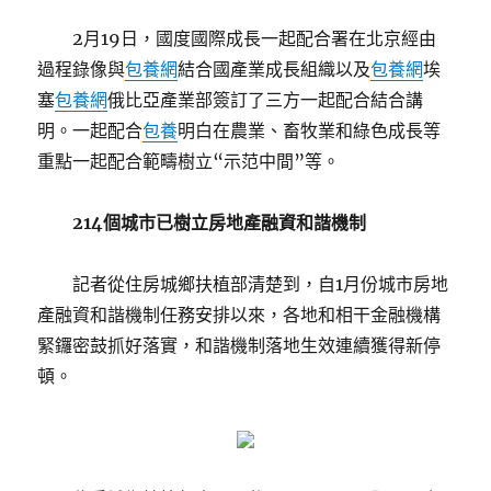
2月19日，國度國際成長一起配合署在北京經由
過程錄像與
包養網
結合國產業成長組織以及
包養網
埃
塞
包養網
俄比亞產業部簽訂了三方一起配合結合講
明。一起配合
包養
明白在農業、畜牧業和綠色成長等
重點一起配合範疇樹立“示范中間”等。
214個城市已樹立房地產融資和諧機制
記者從住房城鄉扶植部清楚到，自1月份城市房地
產融資和諧機制任務安排以來，各地和相干金融機構
緊鑼密鼓抓好落實，和諧機制落地生效連續獲得新停
頓。