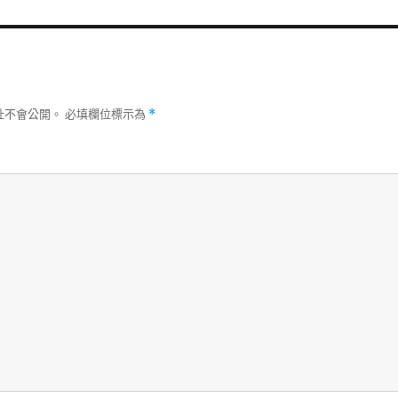
址不會公開。
必填欄位標示為
*