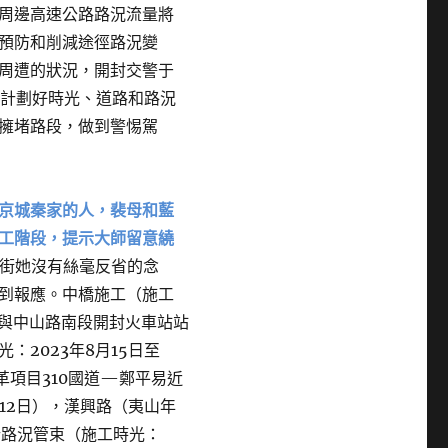
周邊高速公路路況流量將
預防和削減途徑路況變
周遭的狀況，開封交警于
早計劃好時光、道路和路況
擁堵路段，做到警惕駕
京城秦家的人，裴母和藍
工階段，提示大師留意繞
街她沒有絲毫反省的念
到報應。中橋施工（施工
路與中山路南段開封火車站站
2023年8月15日至
革項目310國道—鄭平易近
月12日），漢興路（夷山年
行路況管束（施工時光：