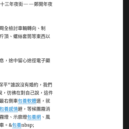
十三年夜街——鄭開年夜
周全檢討車輛轉向、制
斤頂、螺絲套筒等東西以
息，途中留心途徑電子顯
保平“誰說沒有婚約，我們
說，彷彿在對自己說，這件
最右側車
包養軟體
道，就
包養感情
避，等候團霧消
霧燈、示廓燈
包養網
、風
車。&
包養
nbsp;