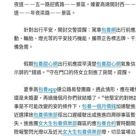
夜道——五一路迎賓路——景區。連霍高速開封西——
道——年夜梁路——景區。
針對出行平安，開封交警提醒：駕車
包養網
出行前應
動、輪胎、燈光等的平安技巧機能，攜帶正告標志牌、千
備急需。
假期
包養甜心網
出行前應提早清楚
包養甜心網
氣象信
示屏的“錯過。”守在門口的侍女立刻進了房間。提醒。
夏季高
包養app
速公路易發團霧，遇此情形，應在確
還是未婚妻，再過幾個月你們就結婚了。”他堅定的對她
事是不可能改變的安的條件下，
包養一個月價錢
加速駛進
近選擇途
包養俱樂部
徑出口遲緩駛出或進進四周辦事區暫
失。進進團
女大生包養俱樂部
霧區的應
包養合約
實時翻開
險報警閃光燈以及近光
女大生包養俱樂部
燈，切忌當場泊