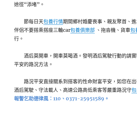
途徑“添堵”。
節每日天
包養行情
期間鄉村婚慶喪事、親友聚首、進
伴侶不要搭乘搭座三輪car
包養俱樂部
、拖沓機、貨車
包
行。
酒后莫開車，開車莫喝酒。發明酒后駕駛行動的請實
平安的路況方法。
路況平安直接關系到搭客的性命財富平安，如您在出
酒后駕駛、守法載人、高速公路高低乘客等嚴重路況守
包
報警乞助德律風：110、0371-25951589。