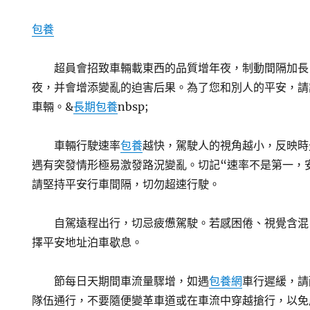
包養
超員會招致車輛載東西的品質增年夜，制動間隔加長
夜，并會增添變亂的迫害后果。為了您和別人的平安，請
車輛。&
長期包養
nbsp;
車輛行駛速率
包養
越快，駕駛人的視角越小，反映時
遇有突發情形極易激發路況變亂。切記“速率不是第一，
請堅持平安行車間隔，切勿超速行駛。
自駕遠程出行，切忌疲憊駕駛。若感困倦、視覺含混
擇平安地址泊車歇息。
節每日天期間車流量驟增，如遇
包養網
車行遲緩，請
隊伍通行，不要隨便變革車道或在車流中穿越搶行，以免