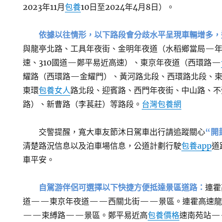
2023年11月
包養
10日至2024年4月8日）。
依據以往情形，以下路段會分歧水平呈現車輛增多，
與龍亭北路、工具年夜街、金明年夜道（水稻鄉當局—
速、310國道—鄭平易近高速）、東京年夜道（西環路—
耀路（西環路—金耀門）、黃河路北段、西環路北段、
東環
包養女人
路北段、迎賓路、西門年夜街、中山路、
路）、新曹路（李萇莊）等路段。
台灣包養網
交警提醒，寬大車友節沐日駕車出行請追蹤關心
“開
清楚路況信息以及泊車場信息，公道計劃行駛
包養app
道
車平安。
自駕游伴侶可選擇以下快捷方便抵達景區道路：
連霍
道——東京年夜道——西關北街——景區。連霍高速龍
——束縛路——景區。鄭平易近高
包養價格
速南苑站—