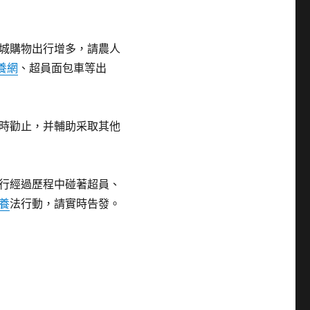
城購物出行增多，請農人
養網
、超員面包車等出
時勸止，并輔助采取其他
行經過歷程中碰著超員、
養
法行動，請實時告發。