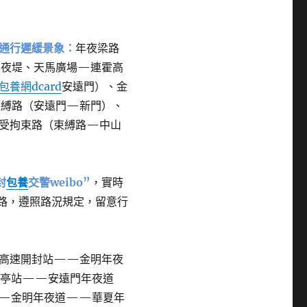
通行遲緩景象：
年夜梁路
年夜堤、天馬廣場—連霍高
包養網dcard
安遠門）、金
束縛路（安遠門—新門）、
不受拘束路（束縛路—中山
封
包養
交警weibo”
，實時
路，遵照路況規定，留意行
高速開封站——金明年夜
亭站——安遠門年夜道
—金明年夜道——華夏年