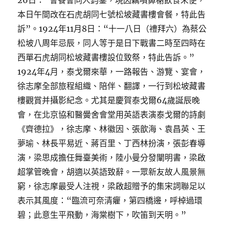
26日：“會餐會同人鈞鑒，現因藕噴鼻榭飲食未便，
本日午間改在石虎胡同七號松坡藏書樓會餐，特此告
訴”。1924年11月8日：“十一八日（禮拜六）為蔡公
松坡八周年忌辰，同人等于是日下戰書二時至四時在
西單石虎胡同松坡藏書樓設位致祭，特此告訴。”
1924年4月，泰戈爾來華，一路報告、游覽、宴會，
徐志摩全部旅程組織、陪伴、翻譯，一行到松坡藏書
樓觀賞并攝影紀念。尤其是慶賀泰戈爾64歲誕辰晚
會，在北京協和醫黌舍會堂用英語表演泰戈爾的詩劇
《齊德拉》，徐志摩、林徽因、張歆海、袁昌英、王
夢瑜、林長平易近、蔣百里、丁西林扮演，張彭春導
演，梁思成擔任舞臺美術，陸小曼分發闡明書，梁啟
超掌管晚會，胡適以英語致辭。一眾新友故人風景無
窮，徐志摩最受人注視，梁啟超贈予的集宋詞聯足以
表示其風度：“臨流可奈清癯，第四橋邊，呼棹過環
碧；此意生平飛動，海棠樹下，吹笛到天明。”