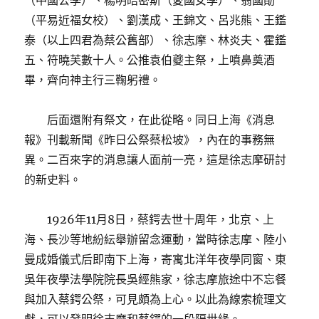
（中國公學）、楊明皓密斯（愛國女學）、翁國勛
（平易近福女校）、劉漢成、王錦文、呂兆熊、王鑑
泰（以上四君為蔡公舊部）、徐志摩、林炎夫、霍鑑
五、符曉芙數十人。公推袁伯夔主祭，上噴鼻奠酒
畢，齊向神主行三鞠躬禮。
后面還附有祭文，在此從略。同日上海《消息
報》刊載新聞《昨日公祭蔡松坡》，內在的事務無
異。二百來字的消息讓人面前一亮，這是徐志摩研討
的新史料。
1926年11月8日，蔡鍔去世十周年，北京、上
海、長沙等地紛紜舉辦留念運動，當時徐志摩、陸小
曼成婚儀式后即南下上海，寄寓北洋年夜學同窗、東
吳年夜學法學院院長吳經熊家，徐志摩旅途中不忘餐
與加入蔡鍔公祭，可見頗為上心。以此為線索梳理文