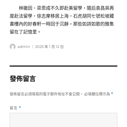
林徽因、梁思成不久即赴美留學，隨后袁昌英再
度赴法留學，徐志摩移居上海，石虎胡同七號松坡藏
書樓內的好春軒一時回于沉靜，那些如詩如歌的雅集
留在了記憶里。
作
發
admin
2025 年 1 月 12 日
者
佈
日
期:
發佈留言
發佈留言必須填寫的電子郵件地址不會公開。
必填欄位標示為
*
留言
*