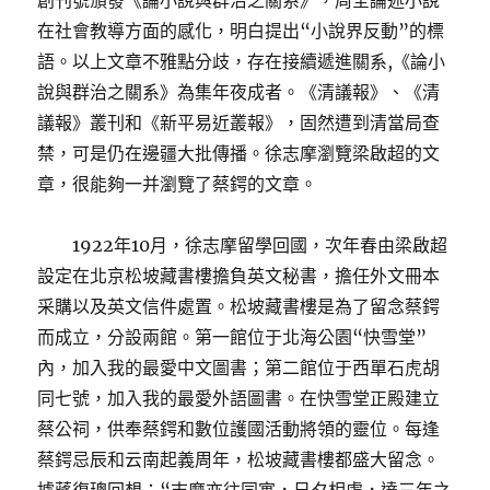
創刊號頒發《論小說與群治之關系》，周全論述小說
在社會教導方面的感化，明白提出“小說界反動”的標
語。以上文章不雅點分歧，存在接續遞進關系,《論小
說與群治之關系》為集年夜成者。《清議報》、《清
議報》叢刊和《新平易近叢報》，固然遭到清當局查
禁，可是仍在邊疆大批傳播。徐志摩瀏覽梁啟超的文
章，很能夠一并瀏覽了蔡鍔的文章。
1922年10月，徐志摩留學回國，次年春由梁啟超
設定在北京松坡藏書樓擔負英文秘書，擔任外文冊本
采購以及英文信件處置。松坡藏書樓是為了留念蔡鍔
而成立，分設兩館。第一館位于北海公園“快雪堂”
內，加入我的最愛中文圖書；第二館位于西單石虎胡
同七號，加入我的最愛外語圖書。在快雪堂正殿建立
蔡公祠，供奉蔡鍔和數位護國活動將領的靈位。每逢
蔡鍔忌辰和云南起義周年，松坡藏書樓都盛大留念。