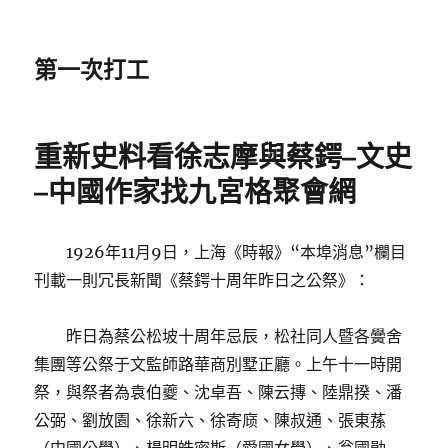
第一次打工
重新史料看徐志摩與蔡鍔–文史
–中國作家找九宮格聚會網
1926年11月9日，上海《時報》“本埠消息”欄目
刊載一則冗長新聞《蔡鍔十周年昨日之公祭》：
昨日為蔡公松坡十周年忌辰，松社同人暨各黌舍
集團等公祭于文監師路華商別墅正廳。上午十一時開
祭，與祭者為袁伯夔、沈卓吾、陳云摶、陸鼎揆、潘
公弼、劉放園、徐新六、徐寄庼、陳叔通、張東蓀