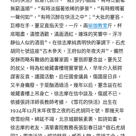
花的快活》就是代表作。“我們的小園庭，有時泛動著
無窮溫順”，“有時淡描著依稀的夢景”，“有時輕喟著
一聲何如”，“有時沉醉在快活之中”；“大批的蹇翁，
巨樽在手，蹇足直指天空，一斤，兩
瑜伽教室
斤，杯
底喝盡，滿懷酒歡，滿面酒紅，連珠的笑響中，浮冷
靜仙人似的酒翁”。在徐志摩純真明快的筆調下，石虎
胡同七號這座“古木參天，王府似的年夜天井”，儼然
安靜而略有難過的溫馨家園。蹇翁即蹇念益，蹇先艾
的叔父，時為松坡藏書樓現實掌管人，早年介入蔡鍔
謀害反袁、護國活動，后任國會議員，傷國是日非，
又半身癱廢，于是酗酒過活。幾年以后，蹇念益在松
坡藏書樓上吊身亡，徐志摩在信中談及，傷感不已。
依據張詩洋師長教師考據，《雪花的快活》出生在
1924年12月末年夜雪之夜的石虎胡同七號。那幾天年
夜雪紛飛，綿延不竭，北京城銀裝素裹、如詩如畫。
徐志摩的老友、清華書院教務長張彭春日誌“宿石虎胡