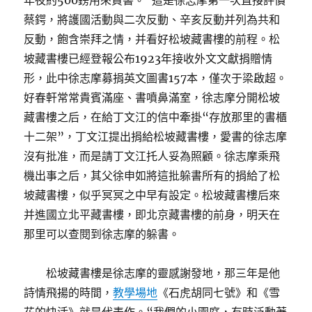
年夜約500鎊用來買書。”這是徐志摩第一次直接評價
蔡鍔，將護國活動與二次反動、辛亥反動并列為共和
反動，飽含崇拜之情，并看好松坡藏書樓的前程。松
坡藏書樓已經登報公布1923年接收外文文獻捐贈情
形，此中徐志摩募捐英文圖書157本，僅次于梁啟超。
好春軒常常貴賓滿座、書噴鼻滿室，徐志摩分開松坡
藏書樓之后，在給丁文江的信中牽掛“存放那里的書櫃
十二架”，丁文江提出捐給松坡藏書樓，愛書的徐志摩
沒有批准，而是請丁文江托人妥為照顧。徐志摩乘飛
機出事之后，其父徐申如將這批躲書所有的捐給了松
坡藏書樓，似乎冥冥之中早有設定。松坡藏書樓后來
并進國立北平藏書樓，即北京藏書樓的前身，明天在
那里可以查閱到徐志摩的躲書。
松坡藏書樓是徐志摩的靈感謝發地，那三年是他
詩情飛揚的時間，
教學場地
《石虎胡同七號》和《雪