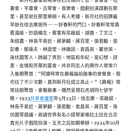
新月社最後就萌芽在石虎胡同七號，會餐會、唸
書會、字畫會、古琴會、音樂會、戲劇扮演謀劃在那
里，甚至就在那里舉辦。有人考據，新月社的招牌最
早掛在徐志摩居所——好春軒的門口。好春軒常常貴
賓滿座、妙語橫生，賓客有梁啟超、胡適、丁文江、
朱經農、林長平易近、蔣夢麟、蔣百里、張君勱、張
彭春、郁達夫、林語堂、林徽因、袁昌英、瞿世英、
孫伏園等人，跨越了界別、地區和年紀，是幻想、詩
意、友情和芳華的嘉會。并非同志人的周作人常常介
入後期聚首：“阿誰時常在晨報論前啟事的會餐會，我
也往了不少次數，直到新月社成立為止。”《晨報》常
常註銷聚首、會餐啟事，偶然呈現石虎胡同七號字
眼。1923
共享會議室
年5月23日，徐志摩、梁啟超、
林長平易近、蔣夢麟、張君勱、袁昌英、蔣百里、孫
伏園等倡議，商請世界有名小提琴家喀拉土拉在北京
真光片子戲院扮演，五天之后如期舉辦。1924年10月