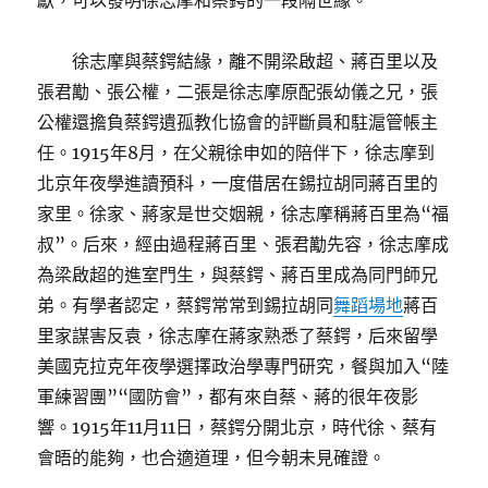
獻，可以發明徐志摩和蔡鍔的一段隔世緣。
徐志摩與蔡鍔結緣，離不開梁啟超、蔣百里以及
張君勱、張公權，二張是徐志摩原配張幼儀之兄，張
公權還擔負蔡鍔遺孤教化協會的評斷員和駐滬管帳主
任。1915年8月，在父親徐申如的陪伴下，徐志摩到
北京年夜學進讀預科，一度借居在錫拉胡同蔣百里的
家里。徐家、蔣家是世交姻親，徐志摩稱蔣百里為“福
叔”。后來，經由過程蔣百里、張君勱先容，徐志摩成
為梁啟超的進室門生，與蔡鍔、蔣百里成為同門師兄
弟。有學者認定，蔡鍔常常到錫拉胡同
舞蹈場地
蔣百
里家謀害反袁，徐志摩在蔣家熟悉了蔡鍔，后來留學
美國克拉克年夜學選擇政治學專門研究，餐與加入“陸
軍練習團”“國防會”，都有來自蔡、蔣的很年夜影
響。1915年11月11日，蔡鍔分開北京，時代徐、蔡有
會晤的能夠，也合適道理，但今朝未見確證。