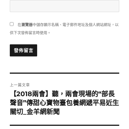
在
瀏覽器
中儲存顯示名稱、電子郵件地址及個人網站網址，以
供下次發佈留言時使用。
文
上一篇文章
章
【2018兩會】聽，兩會現場的“部長
上
一
聲音”傳甜心寶物臺包養網遞平易近生
導
篇
關切_金羊網新聞
覽
文
章: