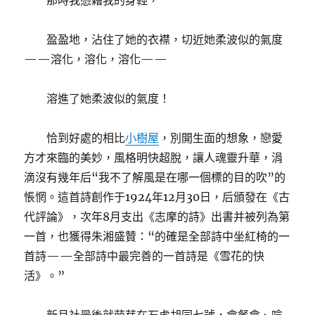
那時我憑藉我的身輕，
盈盈地，沾住了她的衣襟，切近她柔波似的氣度
——溶化，溶化，溶化——
溶進了她柔波似的氣度！
恰到好處的相比
小樹屋
，別開生面的想象，戀愛
方才來臨的美妙，風格明快超脫，讓人魂靈升華，涓
滴沒有幾年后“我不了解風是在哪一個標的目的吹”的
悵惘。這首詩創作于1924年12月30日，后頒發在《古
代評論》，次年8月支出《志摩的詩》出書并被列為第
一首，也獲得朱湘盛贊：“的確是全部詩中坐紅椅的一
首詩——全部詩中最完善的一首詩是《雪花的快
活》。”