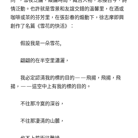
同”，雪夜泛論，縱論時局，臧否人物，思接古今，詩
情泛動。也許就是雪景和友誼交錯的溫馨里，在酒或
咖啡或茶的芬芳里，在張彭春的煽動下，徐志摩即興
創作了名篇《雪花的快活》：
假設我是一朵雪花,
翩翩的在半空里瀟灑，
我必定認清我的標的目的——飛揚，飛揚，飛
揚，——這空中上有我的標的目的。
不往那冷寞的深谷，
不往那凄清的山麓，