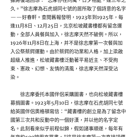
據蔣復璁回想：“志摩亦往同寓，日夕相處，達三年之
久。”徐志摩為石虎胡同七號的居所取了個詩意的名字
——好春軒。查閱舊報發明，1923年到1925年，每
逢11月8日、12月25日，北京松坡藏書樓都有留念運
動，全部人員餐與加入，徐志摩天然不破例。所以，
1926年11月8日在上海，并不是徐志摩第一次餐與加
入公祭蔡鍔運動。由於蔡鍔的功業和人格，加上梁啟
超級人推進，松坡藏書樓泛動著平易近主、不受拘
束、憲政、幻想、友情的清風，徐志摩天然深受沾
染。
徐志摩委托本國伴侶采購圖書，也向松坡藏書樓
募捐圖書。1923年5月10日，徐志摩在石虎胡同七號
給英國伴侶奧格頓寫信：“藏書樓的創立是為了留念中
國第三次共和反動中的一個好漢，并以他的名字定
名。此刻看來似乎前程似錦，假如諸事順遂，每年有