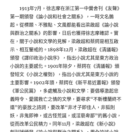
1913年7月，徐志摩在浙江第一中黌舍刊《友聲》
第一期頒發《論小說和社會之關系》，一時文名鵲
起。從標題、不雅點、文風都能看出梁啟超《論小說
與群治之關系》的影響，日后也獲得徐志摩確認。實
在，關于小說和文學的見解，梁啟超和蔡鍔是相互啟
示、相互鑒戒的。1898年12月，梁啟超在《清議報》
頒發《譯印政治小說序》，指出小說尤其是東方政治
小說的主要感化。1901年除夕，蔡鍔在《清議報》頒
發短文《小說之權勢》，指出小說尤其是東方小說的
主要影響。1902年頭，蔡鍔在《新平易近叢報》頒發
《軍公民篇》，多處觸及小說和文學：要倡導激起忠
義時令、愛國救亡之情的文學，要尋求“不斬樓蘭終不
還”的豪放之詩詞，要改革“非才子即佳人，非狐則
妖，非鬼即神，或古怪荒誕，或淫褻卑鄙”的舊小說，
從而改革公民精力。同年11月，梁啟超在《新小說》