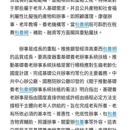
濟成長的重點範疇、重點項目和重點工程。特殊是對
于那些屬于老年人基礎需求，并且公共產物和社會福
利屬性比擬強的產物和辦事，如照顧護理、康復辦
事、老年教導、養老機構等，當
包養網
局可斟酌在稅
費
包養網
、補助、融資等方面賜與重點攙扶。
辦事是成長的重點。推進銀發經濟高東西
包養網
的品質成長，要高度器重基礎養老辦事系統扶植。推
動基礎養老辦事系統扶植是實行積極應對生齒老齡化
國度計謀、完成基礎公共辦事均等化的主要義務。中
共中心辦公廳、國務院辦公廳印發的《關于推動基礎
養老
包養網
辦事系統扶植的看法》明白指出，基礎養
老辦事是指由國度直接供給或許經由過程必定方法支
撐相干主體向老年人供給的，旨在完成老有所養、老
有所依必須的基本性、普惠性、兜底性辦事，包
包養
含物資輔助、照護辦事、關愛辦
包養
事等外容。這表