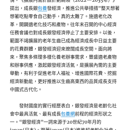
情。《擴展內需計謀計劃綱領（2022—2035年）》
提出，成長銀
包養
發經濟，推進公共舉措措”整天想著
想著吃點零食自己動手，真的太難了。施適老化改
革，開闢適老化技巧和產物。往年末召開的中心經濟
任務會議也對成長銀發經濟停止了主要安排。以後，
範圍不竭擴展的老年生齒已成為經濟成長中日益主要
的花費群體，銀發經濟迎來遼闊成長空間。面向將
來，聚焦多條理多樣化養老辦事需求，豐盛適老產物
和辦事供應，激起銀發經濟活氣，是擴展內需的主要
舉動，有利于促進老年人福祉、增進國際花費、挖掘
經濟新動能，更好推進以生齒高東西的品質成長支持
中國式古代化。
發財國度的實行經歷表白，銀發經濟是老齡化社
會中最具活氣、最有成長
包養網
前程的經濟形狀之
一。“銀發經濟”一詞來源于20世紀70年月的