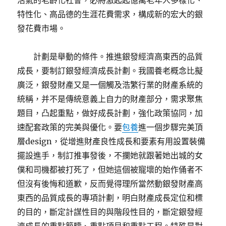
活氣的老齡化社會，必將激起起億萬老年人多樣化、
特性化、高品德的生涯花費需求，構成新的宏大的銀
發花費市場。
計劃是舉動的條件。推進銀發經濟高東西的品質
成長，要制訂銀發經濟成長計劃。我國養老概念比擬
廣泛，銀發財產又是一個觸及浩繁行業的財產系統的
統稱，并不是傳統意義上自力的財產部分，需求聚焦
題目，凸起重點，做好成長計劃，強化政策協同，加
速配套政策的完美與優化。要
包養
進一個步驟完美頂
層design，從增進財產良性成長和要素有用設置裝備
擺設進手，制訂推事發後，不攔她就跟著她出城的女
僕和司機都被打死了，但她這個被寵壞的始作俑者不
但沒有後悔和道歉，反而覺得理所當然動銀發財產高
東西的品質成長的專項計劃，明白財產成長定位和標
的目的，斷定計謀性目的與階段性目的，斷定銀發經