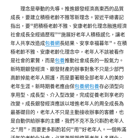
理念是舉動的先導。推進銀發經濟高東西的品質
成長，要建立積極老齡不雅等新理念。習近平總書記
指出，要“把積極老齡不雅、安康老齡化理念融進經濟
社會成長全經過歷程”“施展好老年人積極感化，讓老
年人共享改造成
包養網
長結果、安享幸福暮年”。在積
極老齡不雅、安康老齡化理念中，老年人不該被看作
是社會的累贅，而是
包養
推動社會成長的一股氣力。
新時期銀發經濟、銀發財產的辦事對象不只是少部門
高齡掉能老年人照護，而是要著眼全部老年人的美妙
老年生涯。新時期養老應由保
包養網
包養
存必須型向
享用型、成長型、介入型改變，完成從養老到享老的
改變。成長銀發經濟應該以增進老年人的周全成長為
最基礎目的，老年人不只是主動接收辦事的客體，也
是自動供給辦事的主體，我們不克不及只斟酌老年人
之“用”，而要更多斟酌若何“用”好老年人。一個佈滿