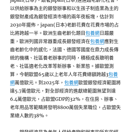
japan(日本)。跟著japan(日本)進進超老齡化社會，
以供給辦事為主的銀發辦事和以生孩子制造業為主的
銀發財產成為銀發經濟市場的兩年夜板塊，估計到
2030年擺佈，japan(日本)老齡花費在花費市場的占
比將跨越一半。歐洲生齒老齡化題目
包養網
日趨嚴
重，歐洲列國非常器重成長銀發經濟在
包養網
應對生
齒老齡化中的感化，法國、德國等國度在鼎力成長傳
統的機構、社區養老辦事的同時，積極成長聰明養
老、社區適老化改革等新辦事、新業態。據歐盟測
算，今朝歐盟65歲以上老年人年花費總額跨越3
包養
網
萬億歐元。到2025年，
包養網
歐盟銀發經濟範圍將
達5.7萬億歐元，對全部經濟的進獻總範圍無望到達
6.4萬億歐元，占歐盟GDP的32%，在住房、辦事、
老年用品等範疇將發明8800萬個失業職位，占歐盟失
業總人數的38%。