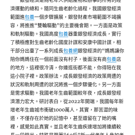
銀發經濟是為老年人供給產物和辦事的所有的經
濟運動的總和。隨同生齒老齡化過程，我國銀發經濟
範圍進
包養
一個步驟擴展，銀發財產市場範圍不竭擴
容，將進進“雙輪驅動”的主要機會期。一方面是政策
和軌制驅動。我國高度
包養
器重銀發經濟成長，實行
了積極應對生齒老齡化國度計謀和安康中國計謀，相
干部分出臺了一系列成長
包養網
銀發經濟的“媽媽讓你
陪你媽媽住在一個前面沒有村子，後面沒有商
包養
店
的地方，這裡很冷清，你連逛街都不能，你得陪在我
這小院子裡。政策辦法，成長銀發經濟的政策周遭的
狀況和軌制周遭的狀況將進一個步驟優化。另一方面
是需求驅動。我國老年生齒範圍較年夜，成長銀發經
濟潛力宏大。研討表白，從2022年開端，我國每年新
增老年生齒城市衝破1000萬人，其實，那苦澀的味
道，不僅存在於她的記憶中，甚至還留在了她的嘴
裡，感覺如此真實。並且老年生齒疾速增加將連續較