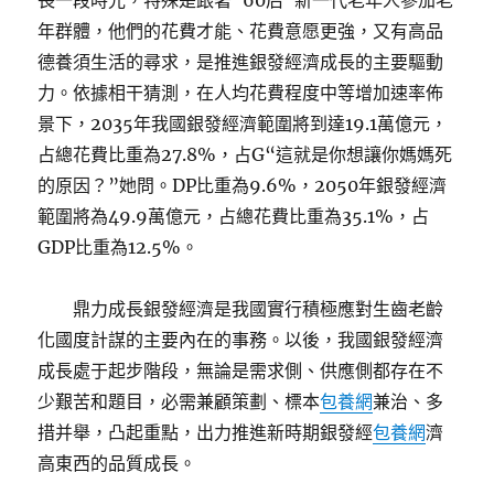
長一段時光，特殊是跟著“60后”新一代老年人參加老
年群體，他們的花費才能、花費意愿更強，又有高品
德養須生活的尋求，是推進銀發經濟成長的主要驅動
力。依據相干猜測，在人均花費程度中等增加速率佈
景下，2035年我國銀發經濟範圍將到達19.1萬億元，
占總花費比重為27.8%，占G“這就是你想讓你媽媽死
的原因？”她問。DP比重為9.6%，2050年銀發經濟
範圍將為49.9萬億元，占總花費比重為35.1%，占
GDP比重為12.5%。
鼎力成長銀發經濟是我國實行積極應對生齒老齡
化國度計謀的主要內在的事務。以後，我國銀發經濟
成長處于起步階段，無論是需求側、供應側都存在不
少艱苦和題目，必需兼顧策劃、標本
包養網
兼治、多
措并舉，凸起重點，出力推進新時期銀發經
包養網
濟
高東西的品質成長。