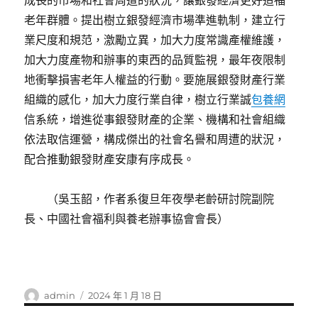
成長的市場和社會周遭的狀況，讓銀發經濟更好造福
老年群體。提出樹立銀發經濟市場準進軌制，建立行
業尺度和規范，激勵立異，加大力度常識產權維護，
加大力度產物和辦事的東西的品質監視，最年夜限制
地衝擊損害老年人權益的行動。要施展銀發財產行業
組織的感化，加大力度行業自律，樹立行業誠
包養網
信系統，增進從事銀發財產的企業、機構和社會組織
依法取信運營，構成傑出的社會名譽和周遭的狀況，
配合推動銀發財產安康有序成長。
（
吳玉韶，
作者系復旦年夜學老齡研討院副院
長、中國社會福利與養老辦事協會會長）
作
發
admin
2024 年 1 月 18 日
者
佈