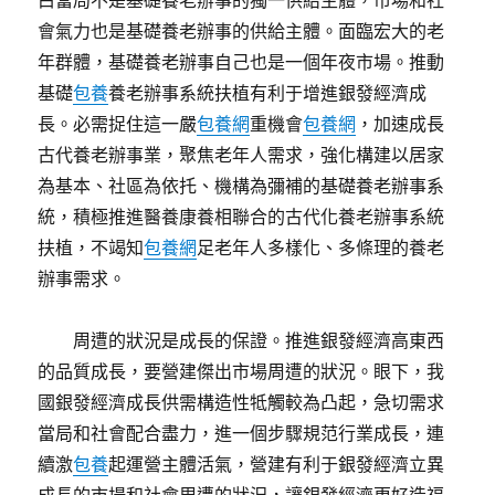
白當局不是基礎養老辦事的獨一供給主體，市場和社
會氣力也是基礎養老辦事的供給主體。面臨宏大的老
年群體，基礎養老辦事自己也是一個年夜市場。推動
基礎
包養
養老辦事系統扶植有利于增進銀發經濟成
長。必需捉住這一嚴
包養網
重機會
包養網
，加速成長
古代養老辦事業，聚焦老年人需求，強化構建以居家
為基本、社區為依托、機構為彌補的基礎養老辦事系
統，積極推進醫養康養相聯合的古代化養老辦事系統
扶植，不竭知
包養網
足老年人多樣化、多條理的養老
辦事需求。
周遭的狀況是成長的保證。推進銀發經濟高東西
的品質成長，要營建傑出市場周遭的狀況。眼下，我
國銀發經濟成長供需構造性牴觸較為凸起，急切需求
當局和社會配合盡力，進一個步驟規范行業成長，連
續激
包養
起運營主體活氣，營建有利于銀發經濟立異