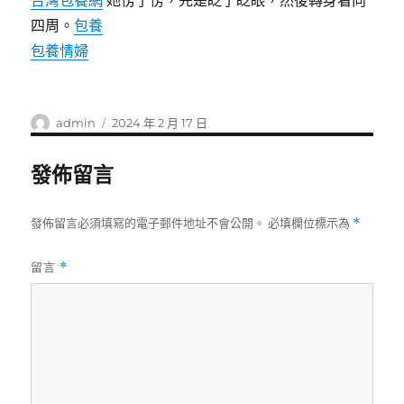
台灣包養網
她愣了愣，先是眨了眨眼，然後轉身看向
四周。
包養
包養情婦
作
發
admin
2024 年 2 月 17 日
者
佈
日
發佈留言
期:
發佈留言必須填寫的電子郵件地址不會公開。
必填欄位標示為
*
留言
*