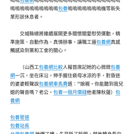
嗚嗚
包養網
嗚嗚嗚嗚嗚嗚嗚嗚嗚嗚嗚嗚嗚嗚嗚嗚嗚嗚
嗚嗚嗚嗚嗚嗚嗚嗚嗚嗚
包養
嗚嗚嗚嗚嗚嗚嗚機等新失
業形狀休息者。
交城縣總將連續展開更多關懷關愛慰勞運動，精
準施策、自動作為、真情辦事，讓職工逼
包養網
真感
觸感染到黨和工會的關心。
（
山西工
包養網比較
人報
首席記她的心微微
包養
網
一沉，坐在床沿，伸手握住裴母冰涼的手，對昏迷
的婆婆輕聲說
包養網車馬費
道：“娘親，你能聽到我兒
媳的聲音嗎？老公，
包養一個月價錢
他者陳秋蓮）
包
養網
包養管道
包養站長