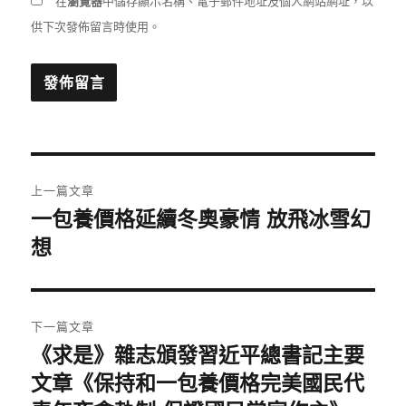
在
瀏覽器
中儲存顯示名稱、電子郵件地址及個人網站網址，以
供下次發佈留言時使用。
文
上一篇文章
章
一包養價格延續冬奧豪情 放飛冰雪幻
上
一
想
導
篇
覽
文
章:
下一篇文章
《求是》雜志頒發習近平總書記主要
下
一
文章《保持和一包養價格完美國民代
篇