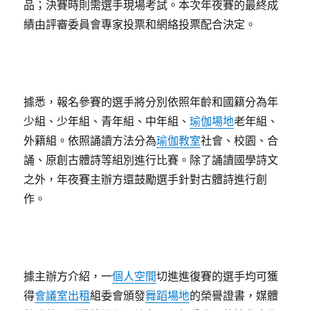
品；決賽時則需選手現場考試。本次年夜賽的最終成
績由評審委員會專家投票和網絡投票配合決定。
據悉，報名參賽的選手將分別依照年齡和國籍分為年
少組、少年組、青年組、中年組、
瑜伽場地
老年組、
外籍組。依照誦讀方法分為
瑜伽教室
社會、校園、合
誦、原創古體詩等組別進行比賽。除了誦讀國學詩文
之外，年夜賽主辦方還鼓勵選手針對古體詩進行創
作。
據主辦方介紹，一
個人空間
切進進復賽的選手均可獲
得
會議室出租
組委會頒發
舞蹈場地
的榮譽證書，媒體