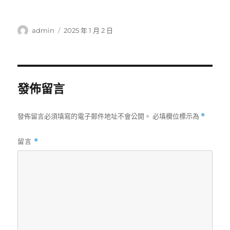
作
發
admin
2025 年 1 月 2 日
者
佈
日
期:
發佈留言
發佈留言必須填寫的電子郵件地址不會公開。
必填欄位標示為
*
留言
*