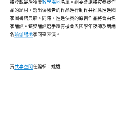
將登載最后獲獎
教學場地
名單。組委會還將按參賽作
品的題材，選出優勝者的作品進行制作并推薦進進國
家圖書館典躲。同時，進進決賽的原創作品將會由名
家誦讀。獲獎誦讀選手還有機會與國學年夜師及朗誦
名
瑜伽場地
家同臺表演。
責
共享空間
任編輯：姚遠