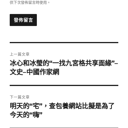
供下次發佈留言時使用。
文
上一篇文章
章
冰心和冰瑩的“一找九宮格共享面緣”–
上
一
文史–中國作家網
導
篇
覽
文
章:
下一篇文章
明天的“宅”，查包養網站比擬是為了
下
一
今天的“嗨”
篇