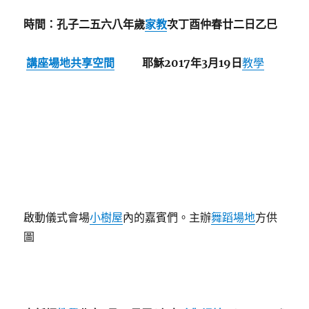
時間：孔子二五六八年歲
家教
次丁酉仲春廿二日乙巳
講座場地
共享空間
耶穌2017年3月19日
教學
啟動儀式會場
小樹屋
內的嘉賓們。主辦
舞蹈場地
方供
圖