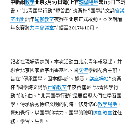
中新網
教學
北京3月19日電(上官
瑜伽場地
云)
19日下戰
書，“北青國學行動”暨首屆“炎黃杯”國學詩文誦
會議
室出租
讀年
瑜伽教室
夜賽在北京正式啟動。本次朗誦
年夜賽將
共享會議室
持續至2017年10月。
記者在現場清楚到，本次活動由北京青年報發起，并
聯合北京國家數字出書基地、國
交流
學網配合主辦，
旨在“傳承國學，固本鑄魂”。據悉，
講座場地
“炎黃
杯”國學詩文誦讀
舞蹈教室
年夜賽僅是“北青國學行
動”的序曲。“北青國學行動”是要倡導人們在學習國
學，傳承優秀傳統文明的同時，修身修心
教學場地
、
覺知覺行，以國學的精力、國學的聰明
瑜伽教室
往任
務、學習、生涯。