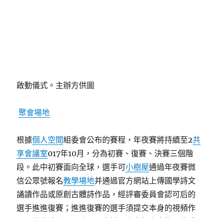
啟動儀式。主辦方供圖
聚會場地
根據
個人空間
組委會公布的賽程，年夜賽將持續至2
共
享會議室
017年10月，分為初賽、復賽、決賽三個階
段。此中初賽面向全球，選手可
小樹屋
通過年夜賽微
信公眾號報名
教學場地
并通過官方網站上傳國學詩文
誦讀作品或原創古體詩作品，經評審委員會認可后的
選手進進復賽；進進復賽的選手須提交本身的視頻作